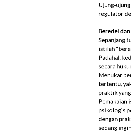
Ujung-ujung
regulator de
Beredel dan
Sepanjang t
istilah “ber
Padahal, ke
secara huku
Menukar pen
tertentu, ya
praktik yan
Pemakaian is
psikologis p
dengan prak
sedang ingi