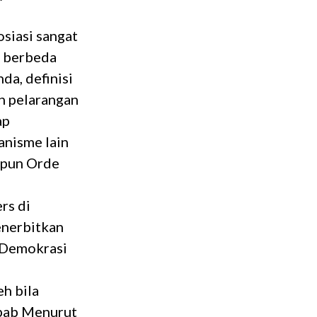
osiasi sangat
l berbeda
da, definisi
n pelarangan
ap
anisme lain
upun Orde
rs di
enerbitkan
 Demokrasi
h bila
ebab Menurut