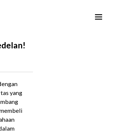
edelan!
dengan
rtas yang
lombang
k membeli
sahaan
 dalam