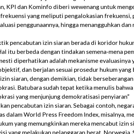
n, KPI dan Kominfo diberi wewenang untuk mengel
frekuensi yang meliputi pengalokasian frekuensi,
valuasi penggunaannya, hingga menangguhkan dan
ktik pencabutan izin siaran berada di koridor huku
 Hal itu berbeda dengan tindakan semena-mena pe
mesti diperhatikan adalah mekanisme evaluasinya 
objektif, dan berjalan sesuai prosedur hukum yang 
izin siaran, dengan demikian, tidak berseberanga
krasi. Batubara sudah tepat ketika menulis bahwa
krasi yang menjunjung demokratisasi penyiaran”
an pencabutan izin siaran. Sebagai contoh, negar
tas dalam World Press Freedom Index, misalnya, me
ukum yang memungkinkan mereka mencabut izin si
visi yang melakukan pelanggaran berat. Norwegia, 