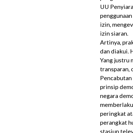
UU Penyiara
penggunaan 
izin, menge
izin siaran.
Artinya, pra
dan diakui.
Yang justru 
transparan, 
Pencabutan 
prinsip demo
negara demo
memberlakuk
peringkat a
perangkat h
stasiun tele