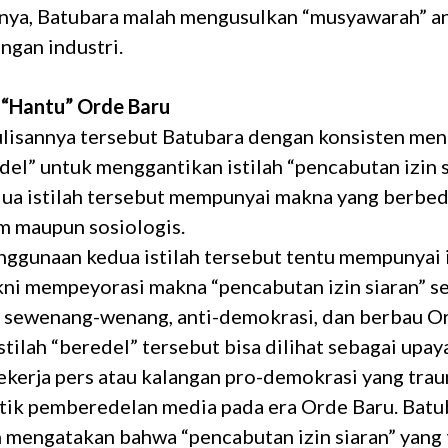
nya, Batubara malah mengusulkan “musyawarah” a
ngan industri.
 “Hantu” Orde Baru
ulisannya tersebut Batubara dengan konsisten me
edel” untuk menggantikan istilah “pencabutan izin s
dua istilah tersebut mempunyai makna yang berbed
m maupun sosiologis.
ggunaan kedua istilah tersebut tentu mempunyai 
kni mempeyorasi makna “pencabutan izin siaran” s
g sewenang-wenang, anti-demokrasi, dan berbau O
tilah “beredel” tersebut bisa dilihat sebagai up
ekerja pers atau kalangan pro-demokrasi yang tra
tik pemberedelan media pada era Orde Baru. Batu
n mengatakan bahwa “pencabutan izin siaran” yang