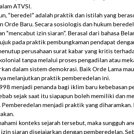
alam ATVSI.
, “beredel” adalah praktik dan istilah yang beras
n Orde Baru. Secara sosiologis dan hukum berede
 “mencabut izin siaran”. Berasal dari bahasa Belan
ujuk pada praktik pembungkaman pendapat denga
menutup perusahaan surat kabar yang kritis terhad
olonial tanpa melalui proses pengadilan atau mek
rkan dalam sistem demokrasi. Baik Orde Lama ma
ya melanjutkan praktik pemberedelan ini.
998 menjadi penanda bagi iklim baru kebebasan pe
ebab sejak saat itu siapapun boleh memiliki dan m
. Pemberedelan menjadi praktik yang diharamkan.
yakan.
ahami konteks sejarah tersebut, maka sungguh ane
 izin siaran disejajarkan dengan pemberedelan. S