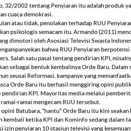
. 32/2002 tentang Penyiaran itu adalah produk ya
gan cuaca demokrasi.
ulan atau tidak, penolakan terhadap RUU Penyiar
kan psikologis semacam itu. Armando (2011) men
ng dimotori oleh Asosiasi Televisi Swasta Indone
mengampanyekan bahwa RUU Penyiaran berpotens
rs. Salah satu pasal tentang pendirian KPI, misaln
an sebagai bentuk kembalinya Orde Baru. Dalam s
hun seusai Reformasi, kampanye yang memanfaatk
sca Orde Baru itu berhasil menggiring opini publi
e pendirian KPI. Mayoritas media melalui pemberi
a ramai-ramai mengecam RUU tersebut.
i opini Batubara, “hantu” Orde Baru itu kini seaka
n kembali ketika KPI dan Kominfo sedang dalam t
 izin penyiaran 10 stasiun televisi yang kesemuan