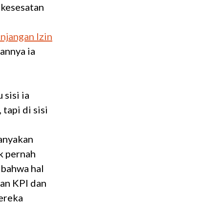
kesesatan
njangan Izin
annya ia
sisi ia
api di sisi
tanyakan
ak pernah
t bahwa hal
an KPI dan
ereka