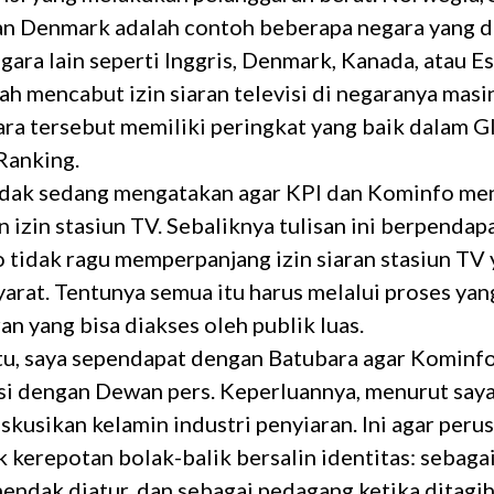
dan Denmark adalah contoh beberapa negara yang 
ara lain seperti Inggris, Denmark, Kanada, atau E
h mencabut izin siaran televisi di negaranya masi
ra tersebut memiliki peringkat yang baik dalam G
Ranking.
 tidak sedang mengatakan agar KPI dan Kominfo me
 izin stasiun TV. Sebaliknya tulisan ini berpendap
 tidak ragu memperpanjang izin siaran stasiun TV
arat. Tentunya semua itu harus melalui proses yan
an yang bisa diakses oleh publik luas.
tu, saya sependapat dengan Batubara agar Kominf
si dengan Dewan pers. Keperluannya, menurut saya
kusikan kelamin industri penyiaran. Ini agar peru
ak kerepotan bolak-balik bersalin identitas: sebagai
hendak diatur, dan sebagai pedagang ketika ditagi