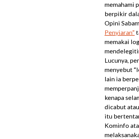
memahami p
berpikir da
Opini Sabam
Penyiaran”
t
memakai log
mendelegitim
Lucunya, pen
menyebut “l
lain ia berp
memperpanjan
kenapa selam
dicabut atau
itu bertent
Kominfo ata
melaksanaka