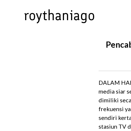
Skip
roythaniago
to
content
Pencab
DALAM HAL 
media siar 
dimiliki se
frekuensi ya
sendiri ker
stasiun TV d