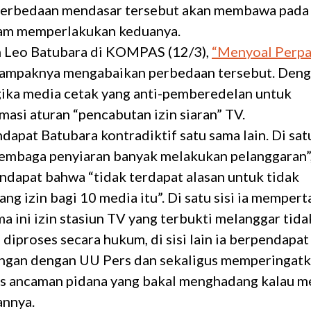
erbedaan mendasar tersebut akan membawa pada 
lam memperlakukan keduanya.
 Leo Batubara di KOMPAS (12/3),
“Menyoal Perpa
ampaknya mengabaikan perbedaan tersebut. Deng
ika media cetak yang anti-pemberedelan untuk
asi aturan “pencabutan izin siaran” TV.
dapat Batubara kontradiktif satu sama lain. Di satu 
embaga penyiaran banyak melakukan pelanggaran”, t
endapat bahwa “tidak terdapat alasan untuk tidak
g izin bagi 10 media itu”. Di satu sisi ia memper
a ini izin stasiun TV yang terbukti melanggar tid
 diproses secara hukum, di sisi lain ia berpendapa
angan dengan UU Pers dan sekaligus memperingatk
s ancaman pidana yang bakal menghadang kalau m
nnya.