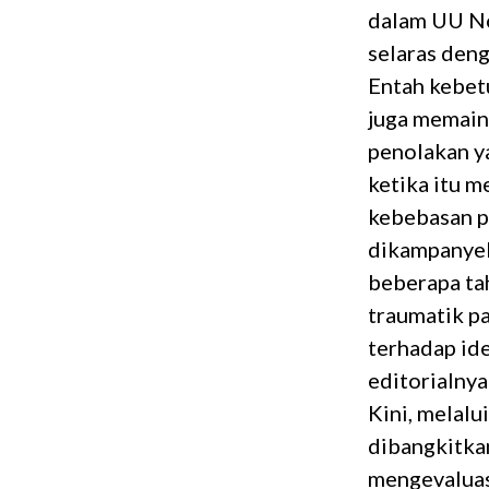
dalam UU No
selaras den
Entah kebet
juga memain
penolakan ya
ketika itu 
kebebasan pe
dikampanyek
beberapa ta
traumatik pa
terhadap id
editorialny
Kini, melalu
dibangkitka
mengevaluasi