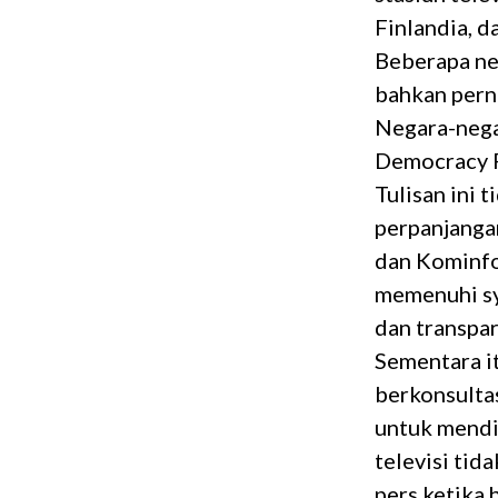
Finlandia, 
Beberapa neg
bahkan perna
Negara-nega
Democracy 
Tulisan ini
perpanjangan
dan Kominfo
memenuhi sy
dan transpar
Sementara i
berkonsulta
untuk mendis
televisi tid
pers ketika 