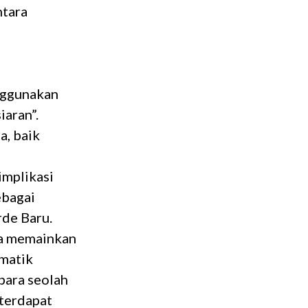
ntara
nggunakan
iaran”.
a, baik
implikasi
ebagai
rde Baru.
aya memainkan
umatik
bara seolah
 terdapat