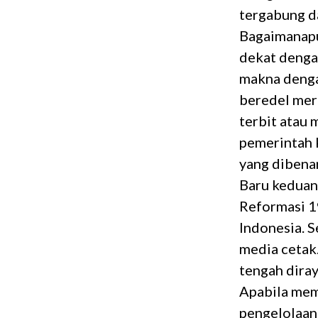
tergabung d
Bagaimanapun
dekat denga
makna dengan
beredel mer
terbit atau 
pemerintah k
yang dibena
Baru keduan
Reformasi 1
Indonesia. S
media cetak
tengah dira
Apabila mem
pengelolaan