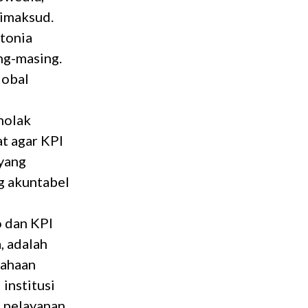
dimaksud.
stonia
ng-masing.
lobal
nolak
at agar KPI
 yang
g akuntabel
o dan KPI
, adalah
sahaan
 institusi
h pelayanan