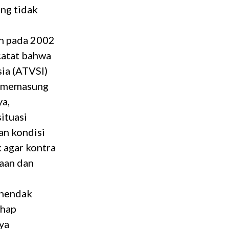
ng tidak
an pada 2002
catat bahwa
sia (ATVSI)
i memasung
ya,
ituasi
an kondisi
k agar kontra
taan dan
n hendak
ahap
ya