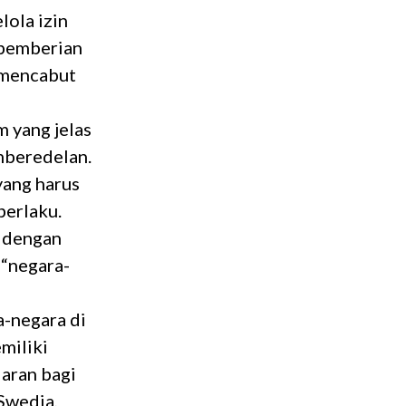
ola izin
 pemberian
 mencabut
m yang jelas
mberedelan.
yang harus
berlaku.
n dengan
 “negara-
a-negara di
miliki
aran bagi
Swedia,