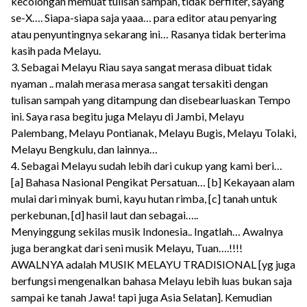
kecolongan memuat tulisan sampah, tidak berfilter, sayang
se-X…. Siapa-siapa saja yaaa… para editor atau penyaring
atau penyuntingnya sekarang ini… Rasanya tidak berterima
kasih pada Melayu.
3. Sebagai Melayu Riau saya sangat merasa dibuat tidak
nyaman .. malah merasa merasa sangat tersakiti dengan
tulisan sampah yang ditampung dan disebearluaskan Tempo
ini. Saya rasa begitu juga Melayu di Jambi, Melayu
Palembang, Melayu Pontianak, Melayu Bugis, Melayu Tolaki,
Melayu Bengkulu, dan lainnya…
4. Sebagai Melayu sudah lebih dari cukup yang kami beri…
[a] Bahasa Nasional Pengikat Persatuan… [b] Kekayaan alam
mulai dari minyak bumi, kayu hutan rimba, [c] tanah untuk
perkebunan, [d] hasil laut dan sebagai…..
Menyinggung sekilas musik Indonesia.. Ingatlah… Awalnya
juga berangkat dari seni musik Melayu, Tuan….!!!!
AWALNYA adalah MUSIK MELAYU TRADISIONAL [yg juga
berfungsi mengenalkan bahasa Melayu lebih luas bukan saja
sampai ke tanah Jawa! tapi juga Asia Selatan]. Kemudian