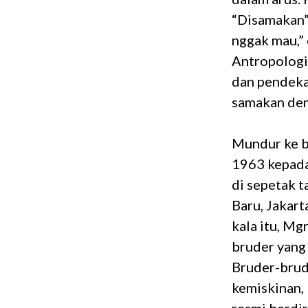
“Disamakan”
nggak mau,” 
Antropologi
dan pendeka
samakan den
Mundur ke b
1963 kepada
di sepetak t
Baru, Jakar
kala itu, Mg
bruder yang
Bruder-brud
kemiskinan,