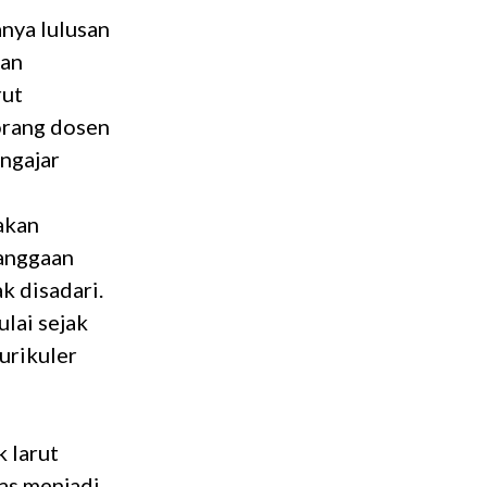
anya lulusan
kan
rut
orang dosen
engajar
akan
anggaan
k disadari.
lai sejak
kurikuler
 larut
las menjadi