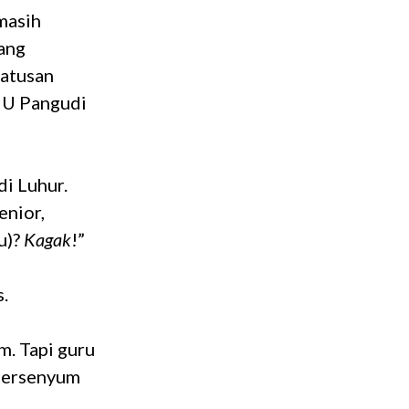
 masih
yang
ratusan
SMU Pangudi
di Luhur.
enior,
u)?
Kagak
!”
.
m. Tapi guru
 tersenyum