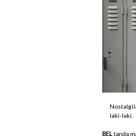
Nostalgila
laki-laki.
BEL
tanda ma