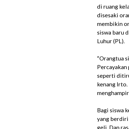
di ruang kel
disesaki ora
membikin or
siswa baru d
Luhur (PL).
“Orangtua si
Percayakan p
seperti diti
kenang Irto.
menghampiri
Bagi siswa k
yang berdiri
geli. Dan r