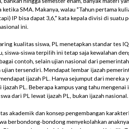
h, bahkan hingga semester enam, banyak materi ya
a ketika SMA. Makanya, walau “Tahun pertama kulia
api) IP bisa dapat 3,6,” kata kepala divisi di suatu
asional ini.
ing kualitas siswa, PL menetapkan standar tes IQ 
, siswa-siswa terpilih ini tetap saja kewalahan de
bagai contoh, selain ujian nasional dari pemerintah
ujian tersendiri. Mendapat lembar ijazah pemerin
 mendapat ijazah PL. Hanya sejumput dari mereka y
 ijazah PL. Beberapa kampus yang tahu mengenai i
swa dari PL lewat ijazah PL, bukan ijazah nasional.
itas akademik dan konsep pengembangan karakterl
swa berbondong-bondong menyekolahkan anaknya 