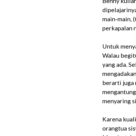
Benny kulia
dipelajariny
main-main, (t
perkapalan n
Untuk menyar
Walau begitu
yang ada. Se
mengadakan 
berarti juga
mengantungi
menyaring si
Karena kual
orangtua si