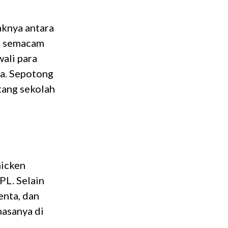
daknya antara
ni semacam
ali para
a. Sepotong
tang sekolah
hicken
PL. Selain
enta, dan
asanya di