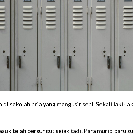
 di sekolah pria yang mengusir sepi. Sekali laki-lak
suk telah bersungut sejak tadi. Para murid baru 