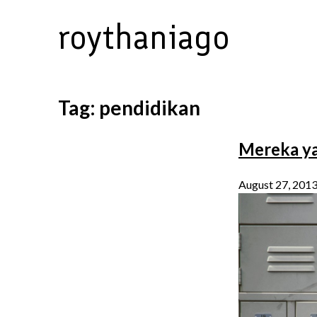
Skip
roythaniago
to
content
Tag:
pendidikan
Mereka ya
August 27, 201