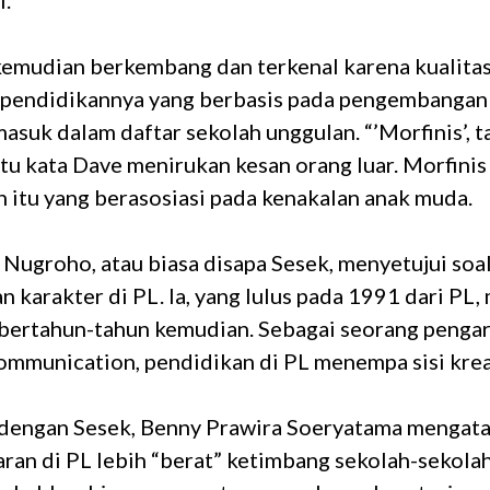
i.
 kemudian berkembang dan terkenal karena kualita
pendidikannya yang berbasis pada pengembangan 
masuk dalam daftar sekolah unggulan. “’Morfinis’, ta
tu kata Dave menirukan kesan orang luar. Morfinis
 itu yang berasosiasi pada kenakalan anak muda.
Nugroho, atau biasa disapa Sesek, menyetujui soa
karakter di PL. Ia, yang lulus pada 1991 dari PL,
bertahun-tahun kemudian. Sebagai seorang pengara
ommunication, pendidikan di PL menempa sisi krea
dengan Sesek, Benny Prawira Soeryatama mengat
aran di PL lebih “berat” ketimbang sekolah-sekolah