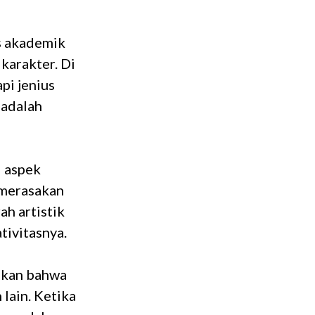
s akademik
karakter. Di
pi jenius
 adalah
l aspek
 merasakan
h artistik
tivitasnya.
akan bahwa
 lain. Ketika