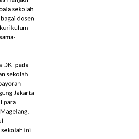
pala sekolah
sebagai dosen
 kurikulum
isama-
a DKI pada
an sekolah
ebayoran
gung Jakarta
l para
 Magelang.
ul
sekolah ini