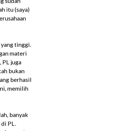
ng sudah
h itu (saya)
 perusahaan
yang tinggi.
ngan materi
, PL juga
tah bukan
ang berhasil
ni, memilih
ah, banyak
di PL.