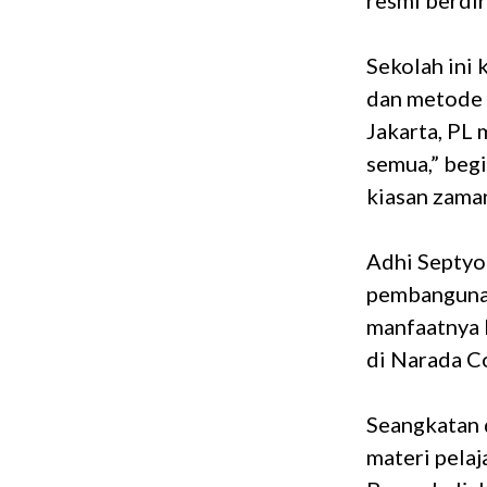
resmi berdir
Sekolah ini
dan metode 
Jakarta, PL 
semua,” begi
kiasan zaman
Adhi Septyo 
pembangunan 
manfaatnya 
di Narada C
Seangkatan 
materi pelaj