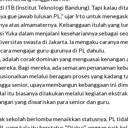
di ITB (Institut Teknologi Bandung). Tapi kalau dit
ya gue jawab lulusan PL,” ujar Irto untuk menegas
ya atas almamaternya. Kebanggaan itulah yang tu
si Yuka dalam menjalani kesehariannya sebagai se
iversitas swasta di Jakarta. Ia mengaku caranya m
cara mengajar guru-gurunya di PL dahulu.
, adalah corak dominan yang menguasai kenangan 
ereka. Bagi mereka, ada semacam penanaman keb
tusionalkan melalui beragam proses yang kadang ta
ingga senior, upaya membangun kebanggaan ini dimu
 Hal itu biasanya dilakukan melalui kegiatan ekstra
ngan yang diwariskan para senior dan guru.
ak sekolah berlomba menaikkan statusnya, PL tidak
PL yang kala itu berstatus “Diakui”, enggan naik ke