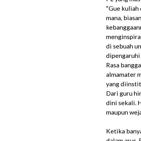
“Gue kuliah 
mana, biasan
kebanggaann
menginspira
di sebuah un
dipengaruhi 
Rasa bangga
almamater m
yang diinsti
Dari guru h
dini sekali.
maupun weja
Ketika bany
dalam arus. 