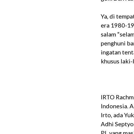
Ya, di tempa
era 1980-19
salam “sela
penghuni ba
ingatan tent
khusus laki-l
IRTO Rachm
Indonesia. A
Irto, ada Y
Adhi Septyo
PL yang masi